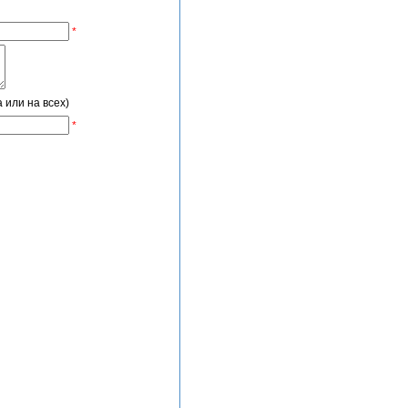
*
 или на всех)
*