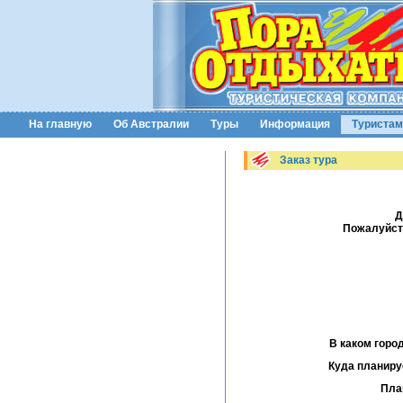
На главную
Об Австралии
Туры
Информация
Туристам
Заказ тура
Д
Пожалуйста
В каком город
Куда планируе
Пла