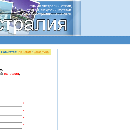
Отдых в Австралии, отели,
отзывы, экскурсии, путевки.
туры в Австралию, цены 2020.
Навигатор:
Туристам
/
Заказ тура
/
у.
ый
телефон
,
*
*
*
*