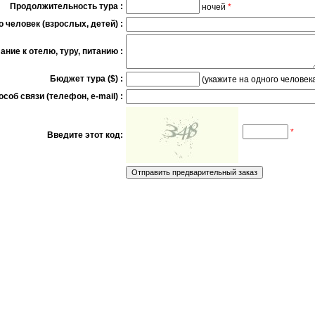
Продолжительность тура :
ночей
*
 человек (взрослых, детей) :
ние к отелю, туру, питанию :
Бюджет тура ($) :
(укажите на одного человека
соб связи (телефон, e-mail) :
*
Введите этот код: