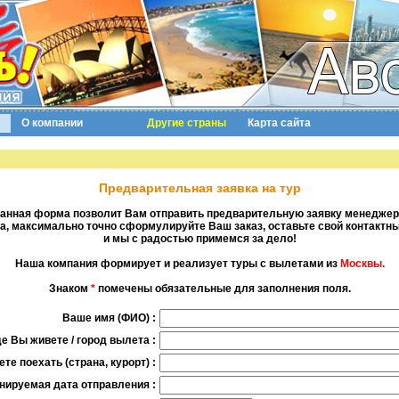
О компании
Другие страны
Карта сайта
Предварительная заявка на тур
анная форма позволит Вам отправить предварительную заявку менеджер
, максимально точно сформулируйте Ваш заказ, оставьте свой контактн
и мы с радостью примемся за дело!
Наша компания формирует и реализует туры с вылетами из
Москвы.
Знаком
*
помечены обязательные для заполнения поля.
Ваше имя (ФИО) :
е Вы живете / город вылета :
те поехать (страна, курорт) :
нируемая дата отправления :