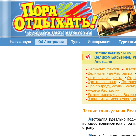
На главную
Об Австралии
Туры
Информация
Туристам
Летние каникулы на
Великом Барьерном 
Австрали
Несколько фактов
Экзот
Великолепная Австралия
Интересные факты
Отды
Краткая справка
Путешес
Про природу, кухню и культ
Чудеса Австралии
Летние каникулы на Велик
Знаменитые места Австра
Летние каникулы на Ве
Австралия идеально подходит для любителей энергичного отдыха. Много
путешественников раз в год
страну.
Местный климат очень мягкий и теплый. Редко температура опускается