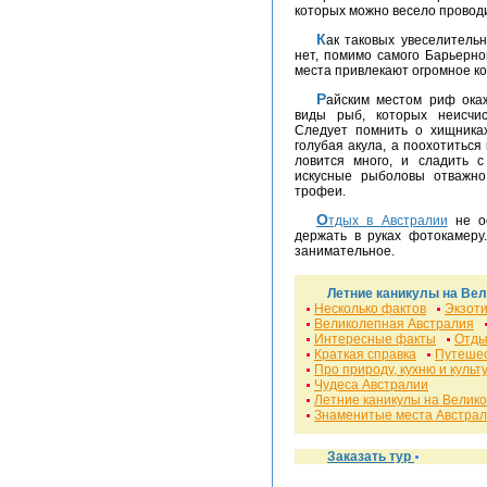
которых можно весело проводи
Как таковых увеселительных программ и мест для экскурсий в Австралии
нет, помимо самого Барьерн
места привлекают огромное ко
Райским местом риф окажется для рыболовов любителей. Экзотические
виды рыб, которых неисчи
Следует помнить о хищниках
голубая акула, а поохотитьс
ловится много, и сладить с
искусные рыболовы отважн
трофеи.
Отдых в Австралии
не ос
держать в руках фотокамеру
занимательное.
Летние каникулы на Ве
Несколько фактов
Экзот
Великолепная Австралия
Интересные факты
Отды
Краткая справка
Путешес
Про природу, кухню и культ
Чудеса Австралии
Летние каникулы на Велик
Знаменитые места Австра
Заказать тур