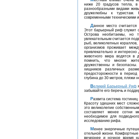
ниже 20 градусов тепла, 
разнообразными видами живы
дружелюбны к туристам. 
современными техническими 
Данное место считается величайшим во всем мире коралловым рифом.
Этот барьерный риф служит 
Острова необитаемы, но т
увлекательным считается под
рыб, великолепных кораллов,
организмов проживает межд
привлекательно и интересно 
животного мира водятся в д
помнить, что многие жит
дружественны и безопасны. 
хищников различных разм
предосторожности в период 
глубина до 30 метров, пляжи 
Великий Барьерный Риф
я
забывайте его беречь и подде
Развита система гостиниц в таких городах как Порт Даглас, Палм Ков, Кэрнс.
Красоту здешних мест сложно
это великолепие собственным
составляет менее сотни м
необходимое для подводного
исследованию рифа.
Менее энергичные путешественники по достоинству оценят все прелести
отельной жизни. Комфортные 
вечернее и ночное время н