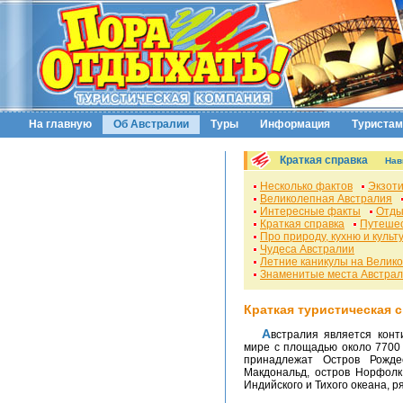
На главную
Об Австралии
Туры
Информация
Туристам
Краткая справка
Нав
Несколько фактов
Экзот
Великолепная Австралия
Интересные факты
Отды
Краткая справка
Путешес
Про природу, кухню и культ
Чудеса Австралии
Летние каникулы на Велик
Знаменитые места Австра
Краткая туристическая 
Австралия является континентом и шестым крупнейшим государством в
мире с площадью около 7700 
принадлежат Остров Рожде
Макдональд, остров Норфолк
Индийского и Тихого океана, 