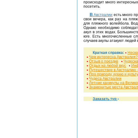
происходит много интересных
посетить.
В Австралии
есть много п
свои вечера, как раз на пл
для пляжного волейбола. Вод
Однако необходимо соблюдат
акул в этих водах. Большинс
юге. Есть многочисленные с
случаев акулы атакуют людей 
Краткая справка:
Неско
Чем интересна Австралия?
Отзыв о поездке
Чудесна
Отдых на любой вкус
Инф
Путешествие в Австралию -
Про природу, кухню и культ
Чудеса Австралии
Летние каникулы на Велик
Знаменитые места Австра
Заказать тур