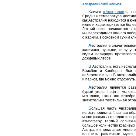
Австралийский климат.
Климат
в Австралии
на юге
Средняя температура достигае
как Австралия находится в ю
июне и характеризуется боле
Летний сезон начинается в н
мы переходим от южного побер
с жарким, в основном сухим кл
Австралия в значительной степени бесплодна. Большую часть континента
занимают пустыни, полупуст
видим полярную противополо
дождевых лесов.
В Австралии, есть несколько крупных городов. Это Перт, Мельбурн, Сидней,
Брисбен и Канберра. Все 
побережье или в. В австралий
и парков, где можно отдохнуть.
Австралия является развитой страной. Здесь добывается каменный и
бурый уголь, нефть, железн
металлов, таких как серебр
значительна текстильная отр
Большая часть Австралии практически недоступна для людей и очень
негостеприимна. Главным обр
много красивых городов с сов
атмосферу, теплый солнечн
большое количество красивых
Австралия предлагает много 
посетить различные музеи,